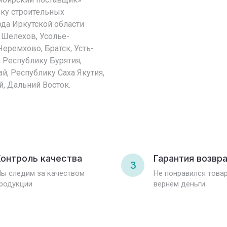
вку строительных
ода Иркутской области
, Шелехов, Усолье-
Черемхово, Братск, Усть-
, Республику Бурятия,
й, Республику Саха Якутия,
й, Дальний Восток.
онтроль качества
Гарантия возвр
3
ы следим за качеством
Не понравился това
родукции
вернем деньги