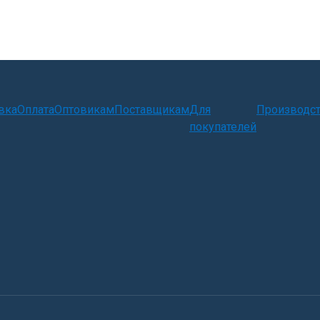
вка
Оплата
Оптовикам
Поставщикам
Для
Производс
покупателей