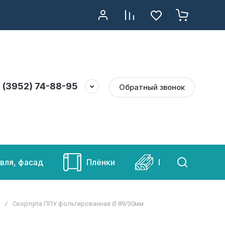
дство
Контакты
Напишите нам
Регистрация
 (3952) 74-88-95
Обратный звонок
вля, фасад
Плёнки
Пиломатериалы
/
Скорлупа ППУ фольгированная Ø 89/30мм