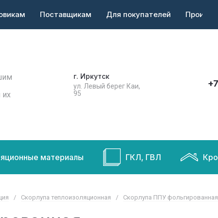
овикам
Поставщикам
Для покупателей
Произво
г. Иркутск
шим
+7
ул. Левый берег Каи,
95
 их
ляционные материалы
ГКЛ, ГВЛ
Кро
ция
/
Скорлупа теплоизоляционная
/
Скорлупа ППУ фольгированная