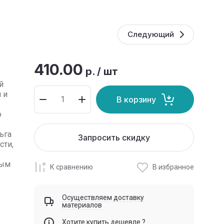
Следующий
410.00
р.
/
шт
й
 и
В корзину
о
ьга
Запросить скидку
сти,
мым
К сравнению
В избранное
Осуществляем доставку
материалов
Хотите купить дешевле ?