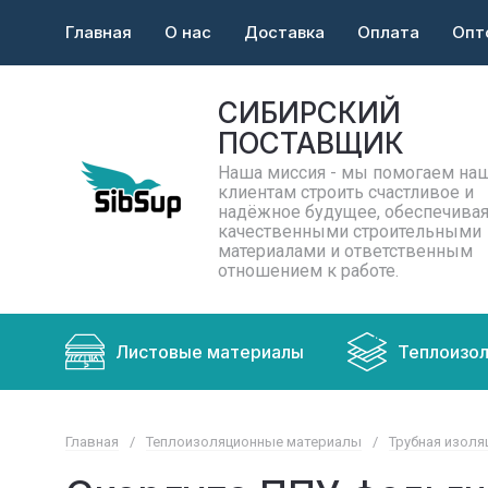
Главная
О нас
Доставка
Оплата
Опт
СИБИРСКИЙ
ПОСТАВЩИК
Наша миссия - мы помогаем на
клиентам строить счастливое и
надёжное будущее, обеспечивая
качественными строительными
материалами и ответственным
отношением к работе.
Листовые материалы
Теплоизо
Главная
/
Теплоизоляционные материалы
/
Трубная изоля