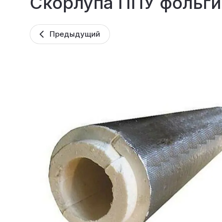
Скорлупа ППУ фольг
Предыдущий