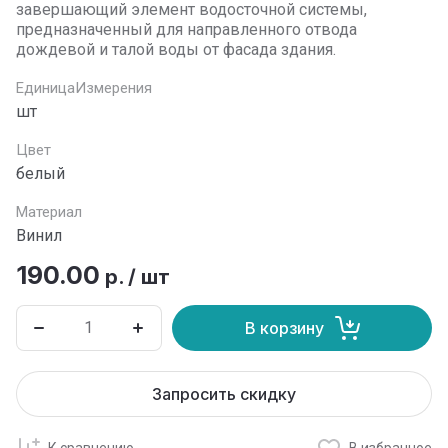
завершающий элемент водосточной системы,
предназначенный для направленного отвода
дождевой и талой воды от фасада здания.
ЕдиницаИзмерения
шт
Цвет
белый
Материал
Винил
190.00
р.
/
шт
В корзину
Запросить скидку
К сравнению
В избранное